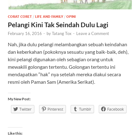
CORAT CORET
/
LIFE AND FAMILY
/
OPINI
Pelangi Kini Tak Seindah Dulu Lagi
February 16, 2016
-
by
Tatang Tox
-
Leave a Comment
Nah, jika dulu pelangi melambangkan sebuah keindahan
dan keberkahan (pokoknya sesuatu yang baik-baik, deh),
kini pelangi digunakan oleh sebagian orang untuk
mewakili golongan tertentu. Golongan tertentu ini
mendapatkan “hak” nya setelah mereka diakui secara
resmi oleh Paman Sam (Amerika Serikat).
My New Post:
Twitter
Pinterest
Tumblr
Facebook
Like this: