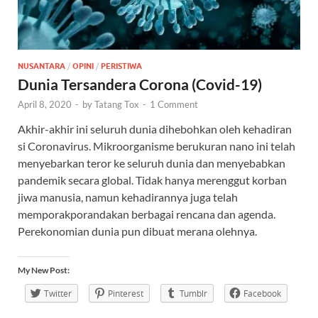
NUSANTARA
/
OPINI
/
PERISTIWA
Dunia Tersandera Corona (Covid-19)
April 8, 2020
-
by
Tatang Tox
-
1 Comment
Akhir-akhir ini seluruh dunia dihebohkan oleh kehadiran
si Coronavirus. Mikroorganisme berukuran nano ini telah
menyebarkan teror ke seluruh dunia dan menyebabkan
pandemik secara global. Tidak hanya merenggut korban
jiwa manusia, namun kehadirannya juga telah
memporakporandakan berbagai rencana dan agenda.
Perekonomian dunia pun dibuat merana olehnya.
My New Post:
Twitter
Pinterest
Tumblr
Facebook