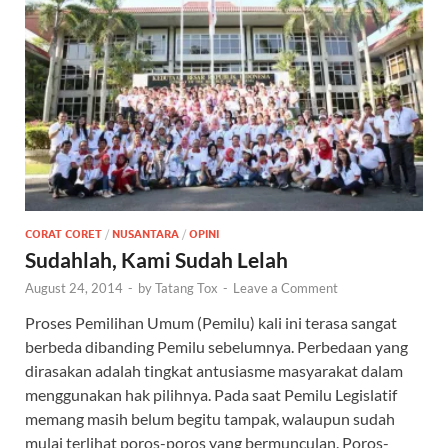
CORAT CORET
/
NUSANTARA
/
OPINI
Sudahlah, Kami Sudah Lelah
August 24, 2014
-
by
Tatang Tox
-
Leave a Comment
Proses Pemilihan Umum (Pemilu) kali ini terasa sangat
berbeda dibanding Pemilu sebelumnya. Perbedaan yang
dirasakan adalah tingkat antusiasme masyarakat dalam
menggunakan hak pilihnya. Pada saat Pemilu Legislatif
memang masih belum begitu tampak, walaupun sudah
mulai terlihat poros-poros yang bermunculan. Poros-