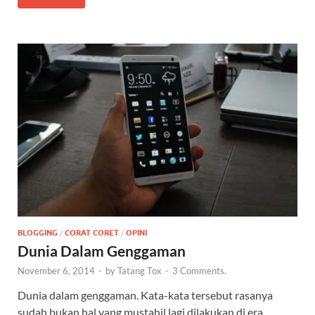
BLOGGING
/
CORAT CORET
/
OPINI
Dunia Dalam Genggaman
November 6, 2014
-
by
Tatang Tox
-
3 Comments.
Dunia dalam genggaman. Kata-kata tersebut rasanya
sudah bukan hal yang mustahil lagi dilakukan di era