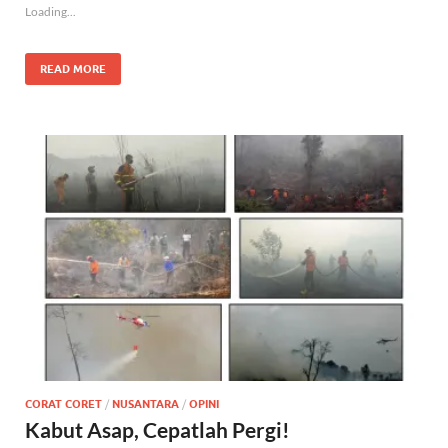
Loading...
READ MORE
CORAT CORET
/
NUSANTARA
/
OPINI
Kabut Asap, Cepatlah Pergi!