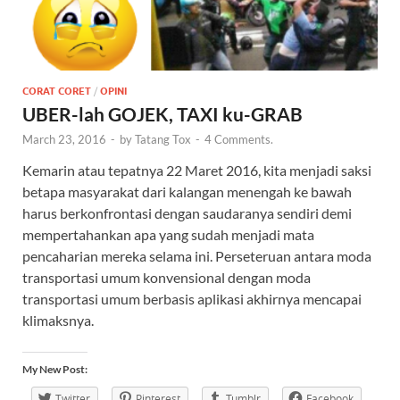
CORAT CORET
/
OPINI
UBER-lah GOJEK, TAXI ku-GRAB
March 23, 2016
-
by
Tatang Tox
-
4 Comments.
Kemarin atau tepatnya 22 Maret 2016, kita menjadi saksi
betapa masyarakat dari kalangan menengah ke bawah
harus berkonfrontasi dengan saudaranya sendiri demi
mempertahankan apa yang sudah menjadi mata
pencaharian mereka selama ini. Perseteruan antara moda
transportasi umum konvensional dengan moda
transportasi umum berbasis aplikasi akhirnya mencapai
klimaksnya.
My New Post:
Twitter
Pinterest
Tumblr
Facebook