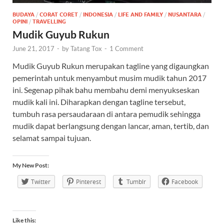
BUDAYA
/
CORAT CORET
/
INDONESIA
/
LIFE AND FAMILY
/
NUSANTARA
/
OPINI
/
TRAVELLING
Mudik Guyub Rukun
June 21, 2017
-
by
Tatang Tox
-
1 Comment
Mudik Guyub Rukun merupakan tagline yang digaungkan
pemerintah untuk menyambut musim mudik tahun 2017
ini. Segenap pihak bahu membahu demi menyukseskan
mudik kali ini. Diharapkan dengan tagline tersebut,
tumbuh rasa persaudaraan di antara pemudik sehingga
mudik dapat berlangsung dengan lancar, aman, tertib, dan
selamat sampai tujuan.
My New Post:
Twitter
Pinterest
Tumblr
Facebook
Like this: