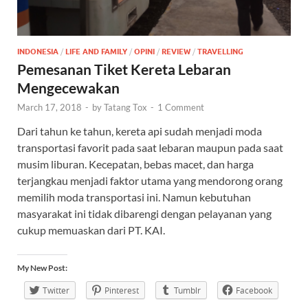
INDONESIA
/
LIFE AND FAMILY
/
OPINI
/
REVIEW
/
TRAVELLING
Pemesanan Tiket Kereta Lebaran
Mengecewakan
March 17, 2018
-
by
Tatang Tox
-
1 Comment
Dari tahun ke tahun, kereta api sudah menjadi moda
transportasi favorit pada saat lebaran maupun pada saat
musim liburan. Kecepatan, bebas macet, dan harga
terjangkau menjadi faktor utama yang mendorong orang
memilih moda transportasi ini. Namun kebutuhan
masyarakat ini tidak dibarengi dengan pelayanan yang
cukup memuaskan dari PT. KAI.
My New Post:
Twitter
Pinterest
Tumblr
Facebook