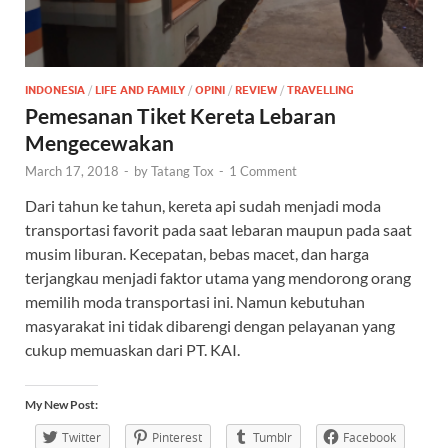
INDONESIA
/
LIFE AND FAMILY
/
OPINI
/
REVIEW
/
TRAVELLING
Pemesanan Tiket Kereta Lebaran
Mengecewakan
March 17, 2018
-
by
Tatang Tox
-
1 Comment
Dari tahun ke tahun, kereta api sudah menjadi moda
transportasi favorit pada saat lebaran maupun pada saat
musim liburan. Kecepatan, bebas macet, dan harga
terjangkau menjadi faktor utama yang mendorong orang
memilih moda transportasi ini. Namun kebutuhan
masyarakat ini tidak dibarengi dengan pelayanan yang
cukup memuaskan dari PT. KAI.
My New Post:
Twitter
Pinterest
Tumblr
Facebook