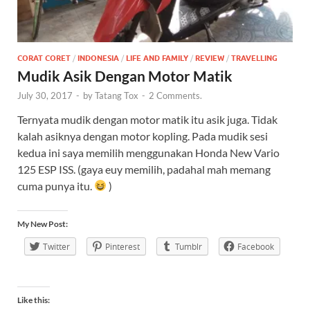
CORAT CORET
/
INDONESIA
/
LIFE AND FAMILY
/
REVIEW
/
TRAVELLING
Mudik Asik Dengan Motor Matik
July 30, 2017
-
by
Tatang Tox
-
2 Comments.
Ternyata mudik dengan motor matik itu asik juga. Tidak
kalah asiknya dengan motor kopling. Pada mudik sesi
kedua ini saya memilih menggunakan Honda New Vario
125 ESP ISS. (gaya euy memilih, padahal mah memang
cuma punya itu.
)
My New Post:
Twitter
Pinterest
Tumblr
Facebook
Like this: