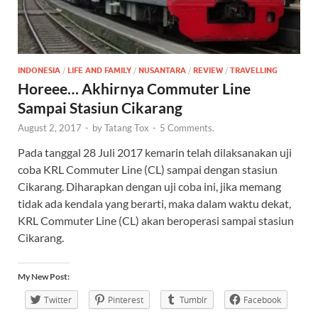
INDONESIA
/
LIFE AND FAMILY
/
NUSANTARA
/
REVIEW
/
TRAVELLING
Horeee… Akhirnya Commuter Line
Sampai Stasiun Cikarang
August 2, 2017
-
by
Tatang Tox
-
5 Comments.
Pada tanggal 28 Juli 2017 kemarin telah dilaksanakan uji
coba KRL Commuter Line (CL) sampai dengan stasiun
Cikarang. Diharapkan dengan uji coba ini, jika memang
tidak ada kendala yang berarti, maka dalam waktu dekat,
KRL Commuter Line (CL) akan beroperasi sampai stasiun
Cikarang.
My New Post:
Twitter
Pinterest
Tumblr
Facebook