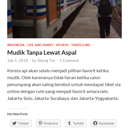
INDONESIA
/
LIFE AND FAMILY
/
REVIEW
/
TRAVELLING
Mudik Tanpa Lewat Aspal
July 1, 2018
-
by
Tatang Tox
-
1 Comment
Kereta api akan selalu menjadi pilihan favorit ketika
mudik. Oleh karenanya tidak heran ketika calon
penumpang akan saling berebut untuk mendapat tiket via
online dengan rute yang menjadi favorit antara lain;
Jakarta-Solo, Jakarta-Surabaya, dan Jakarta-Yogyakarta.
My New Post:
Twitter
Pinterest
Tumblr
Facebook