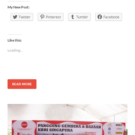
My New Post:
Twitter
Pinterest
Tumblr
Facebook
Like this:
Loading...
READ MORE