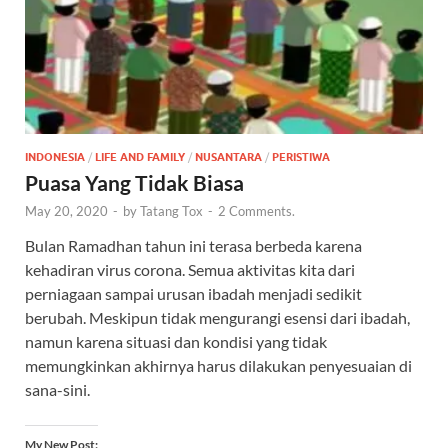
INDONESIA
/
LIFE AND FAMILY
/
NUSANTARA
/
PERISTIWA
Puasa Yang Tidak Biasa
May 20, 2020
-
by
Tatang Tox
-
2 Comments.
Bulan Ramadhan tahun ini terasa berbeda karena
kehadiran virus corona. Semua aktivitas kita dari
perniagaan sampai urusan ibadah menjadi sedikit
berubah. Meskipun tidak mengurangi esensi dari ibadah,
namun karena situasi dan kondisi yang tidak
memungkinkan akhirnya harus dilakukan penyesuaian di
sana-sini.
My New Post: