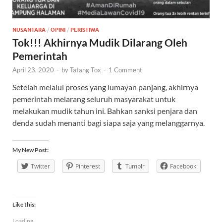
NUSANTARA
/
OPINI
/
PERISTIWA
Tok!!! Akhirnya Mudik Dilarang Oleh
Pemerintah
April 23, 2020
-
by
Tatang Tox
-
1 Comment
Setelah melalui proses yang lumayan panjang, akhirnya
pemerintah melarang seluruh masyarakat untuk
melakukan mudik tahun ini. Bahkan sanksi penjara dan
denda sudah menanti bagi siapa saja yang melanggarnya.
My New Post:
Twitter
Pinterest
Tumblr
Facebook
Like this:
Loading...