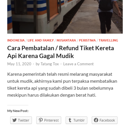
INDONESIA
/
LIFE AND FAMILY
/
NUSANTARA
/
PERISTIWA
/
TRAVELLING
Cara Pembatalan / Refund Tiket Kereta
Api Karena Gagal Mudik
May 11, 2020
-
by
Tatang Tox
-
Leave a Comment
Karena pemerintah telah resmi melarang masyarakat
untuk mudik, akhirnya kami pun terpaksa membatalkan
tiket kereta api yang sudah dibeli 3 bulan sebelumnya
meskipun harus dilakukan dengan berat hati.
My New Post:
Twitter
Pinterest
Tumblr
Facebook