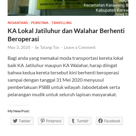
NUSANTARA
/
PERISTIWA
/
TRAVELLING
KA Lokal Jatiluhur dan Walahar Berhenti
Beroperasi
May 3, 2020
-
by
Tatang Tox
-
Leave a Comment
Bagi anda yang memakai moda transportasi kereta lokal
baik KA Jatiluhur maupun KA Walahar, harap diingat
bahwa kedua kereta tersebut kini berhenti beroperasi
sampai dengan tanggal 31 Mei 2020 menyusul
pemberlakuan PSBB untuk wilayah Jabodetabek serta
pelarangan mudik untuk seluruh lapisan masyarakat.
My New Post:
Twitter
Pinterest
Tumblr
Facebook