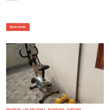
READ MORE
INDONESIA
/
LIFE AND FAMILY
/
NUSANTARA
/
PERISTIWA