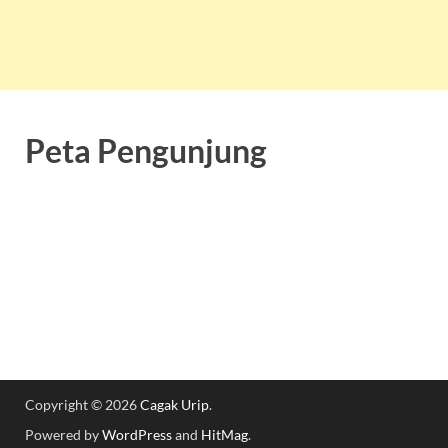
Peta Pengunjung
Copyright © 2026
Cagak Urip
.
Powered by
WordPress
and
HitMag
.