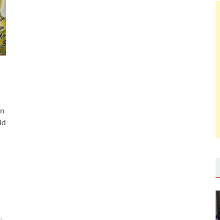
an
id