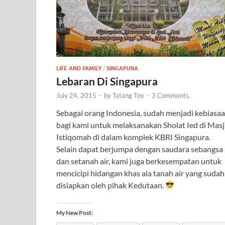
LIFE AND FAMILY
/
SINGAPURA
Lebaran Di Singapura
July 24, 2015
-
by
Tatang Tox
-
3 Comments.
Sebagai orang Indonesia, sudah menjadi kebiasa
bagi kami untuk melaksanakan Sholat Ied di Masj
Istiqomah di dalam komplek KBRI Singapura.
Selain dapat berjumpa dengan saudara sebangsa
dan setanah air, kami juga berkesempatan untuk
mencicipi hidangan khas ala tanah air yang sudah
disiapkan oleh pihak Kedutaan.
My New Post: