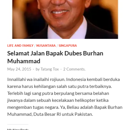
LIFE AND FAMILY
/
NUSANTARA
/
SINGAPURA
Selamat Jalan Bapak Dubes Burhan
Muhammad
May 24, 2015
-
by
Tatang Tox
-
2 Comments.
Innalilahi wa inailaihi rojiuun. Indonesia kembali berduka
karena harus kehilangan salah satu putra terbaiknya.
Terlebih lagi sang putra berpulang bersama belahan
jiwanya dalam sebuah kecelakaan helikopter ketika
mengemban tugas negara. Ya, Beliau adalah Bapak Burhan
Muhammad, Duta Besar RI untuk Pakistan.
My New Post: