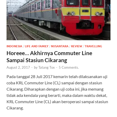
INDONESIA
/
LIFE AND FAMILY
/
NUSANTARA
/
REVIEW
/
TRAVELLING
Horeee… Akhirnya Commuter Line
Sampai Stasiun Cikarang
August 2, 2017
-
by
Tatang Tox
-
5 Comments.
Pada tanggal 28 Juli 2017 kemarin telah dilaksanakan uji
coba KRL Commuter Line (CL) sampai dengan stasiun
Cikarang. Diharapkan dengan uji coba ini, jika memang
tidak ada kendala yang berarti, maka dalam waktu dekat,
KRL Commuter Line (CL) akan beroperasi sampai stasiun
Cikarang.