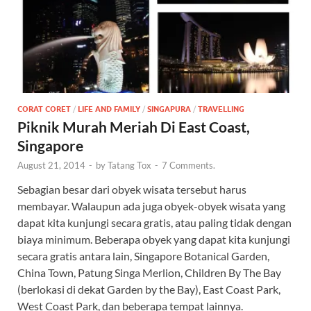
CORAT CORET
/
LIFE AND FAMILY
/
SINGAPURA
/
TRAVELLING
Piknik Murah Meriah Di East Coast,
Singapore
August 21, 2014
-
by
Tatang Tox
-
7 Comments.
Sebagian besar dari obyek wisata tersebut harus
membayar. Walaupun ada juga obyek-obyek wisata yang
dapat kita kunjungi secara gratis, atau paling tidak dengan
biaya minimum. Beberapa obyek yang dapat kita kunjungi
secara gratis antara lain, Singapore Botanical Garden,
China Town, Patung Singa Merlion, Children By The Bay
(berlokasi di dekat Garden by the Bay), East Coast Park,
West Coast Park, dan beberapa tempat lainnya.