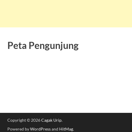
Peta Pengunjung
Copyright © 2026
Cagak Urip
.
Powered by
WordPress
and
HitMag
.