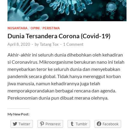
NUSANTARA
/
OPINI
/
PERISTIWA
Dunia Tersandera Corona (Covid-19)
April 8, 2020
-
by
Tatang Tox
-
1 Comment
Akhir-akhir ini seluruh dunia dihebohkan oleh kehadiran
si Coronavirus. Mikroorganisme berukuran nano ini telah
menyebarkan teror ke seluruh dunia dan menyebabkan
pandemik secara global. Tidak hanya merenggut korban
jiwa manusia, namun kehadirannya juga telah
memporakporandakan berbagai rencana dan agenda.
Perekonomian dunia pun dibuat merana olehnya.
My New Post:
Twitter
Pinterest
Tumblr
Facebook