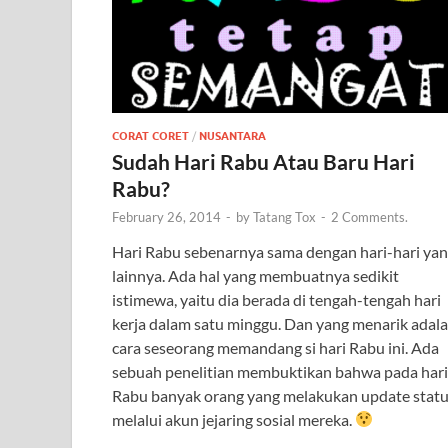
CORAT CORET
/
NUSANTARA
Sudah Hari Rabu Atau Baru Hari
Rabu?
February 26, 2014
-
by
Tatang Tox
-
2 Comments.
Hari Rabu sebenarnya sama dengan hari-hari ya
lainnya. Ada hal yang membuatnya sedikit
istimewa, yaitu dia berada di tengah-tengah hari
kerja dalam satu minggu. Dan yang menarik adal
cara seseorang memandang si hari Rabu ini. Ada
sebuah penelitian membuktikan bahwa pada hari
Rabu banyak orang yang melakukan update stat
melalui akun jejaring sosial mereka.