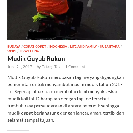
BUDAYA
/
CORAT CORET
/
INDONESIA
/
LIFE AND FAMILY
/
NUSANTARA
/
OPINI
/
TRAVELLING
Mudik Guyub Rukun
June 21, 2017
-
by
Tatang Tox
-
1 Comment
Mudik Guyub Rukun merupakan tagline yang digaungkan
pemerintah untuk menyambut musim mudik tahun 2017
ini. Segenap pihak bahu membahu demi menyukseskan
mudik kali ini. Diharapkan dengan tagline tersebut,
tumbuh rasa persaudaraan di antara pemudik sehingga
mudik dapat berlangsung dengan lancar, aman, tertib, dan
selamat sampai tujuan.