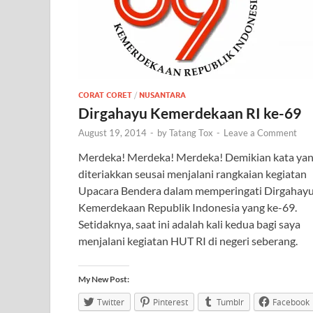
CORAT CORET
/
NUSANTARA
Dirgahayu Kemerdekaan RI ke-69
August 19, 2014
-
by
Tatang Tox
-
Leave a Comment
Merdeka! Merdeka! Merdeka! Demikian kata ya
diteriakkan seusai menjalani rangkaian kegiatan
Upacara Bendera dalam memperingati Dirgahay
Kemerdekaan Republik Indonesia yang ke-69.
Setidaknya, saat ini adalah kali kedua bagi saya
menjalani kegiatan HUT RI di negeri seberang.
My New Post:
Twitter
Pinterest
Tumblr
Facebook