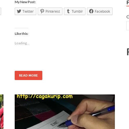
My New Post:
Twitter
Pinterest
Tumblr
Facebook
G
Like this:
Loading...
READ MORE