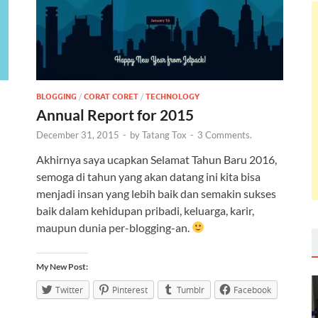
BLOGGING
/
CORAT CORET
/
TECHNOLOGY
Annual Report for 2015
December 31, 2015
-
by
Tatang Tox
-
3 Comments.
Akhirnya saya ucapkan Selamat Tahun Baru 2016,
semoga di tahun yang akan datang ini kita bisa
menjadi insan yang lebih baik dan semakin sukses
baik dalam kehidupan pribadi, keluarga, karir,
maupun dunia per-blogging-an.
My New Post:
Twitter
Pinterest
Tumblr
Facebook