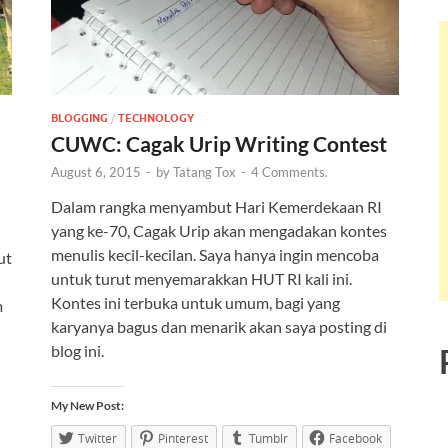
BLOGGING
/
TECHNOLOGY
CUWC: Cagak Urip Writing Contest
August 6, 2015
-
by
Tatang Tox
-
4 Comments.
Dalam rangka menyambut Hari Kemerdekaan RI
yang ke-70, Cagak Urip akan mengadakan kontes
menulis kecil-kecilan. Saya hanya ingin mencoba
ut
untuk turut menyemarakkan HUT RI kali ini.
Kontes ini terbuka untuk umum, bagi yang
m
karyanya bagus dan menarik akan saya posting di
blog ini.
My New Post:
Twitter
Pinterest
Tumblr
Facebook