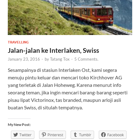
TRAVELLING
Jalan-jalan ke Interlaken, Swiss
January 23, 2016
-
by
Tatang Tox
-
5 Comments.
Sesampainya di stasiun Interlaken Ost, kami segera
menuju pintu keluar dan mencari toko Kirchhover AG
yang terletak di Jalan Hoheweg. Karena menurut info
seorang teman, jika ingin mencari barang-barang seperti
pisau lipat Victorinox, tas branded, maupun arloji asli
buatan Swiss, di situlah tempatnya.
My New Post:
Twitter
Pinterest
Tumblr
Facebook